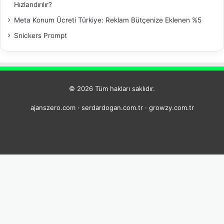
Hızlandırılır?
Meta Konum Ücreti Türkiye: Reklam Bütçenize Eklenen %5
Snickers Prompt
© 2026 Tüm hakları saklıdır.
ajanszero.com
·
serdardogan.com.tr
·
growzy.com.tr
Facebook
LinkedIn
YouTube
Instagram
Telegram