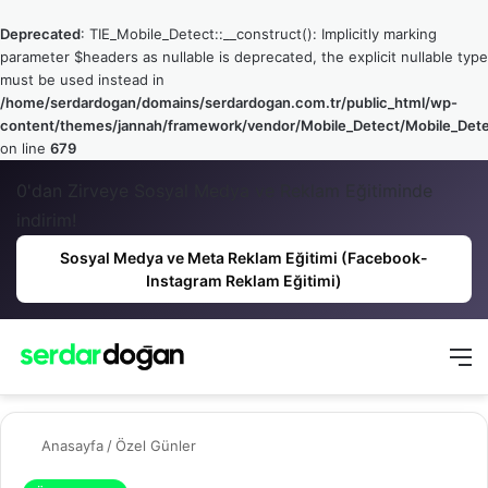
Deprecated
: TIE_Mobile_Detect::__construct(): Implicitly marking
parameter $headers as nullable is deprecated, the explicit nullable type
must be used instead in
/home/serdardogan/domains/serdardogan.com.tr/public_html/wp-
content/themes/jannah/framework/vendor/Mobile_Detect/Mobile_Det
on line
679
0'dan Zirveye Sosyal Medya ve Reklam Eğitiminde
indirim!
Sosyal Medya ve Meta Reklam Eğitimi (Facebook-
Instagram Reklam Eğitimi)
Kayıt Ol
Arama 
M
Anasayfa
/
Özel Günler