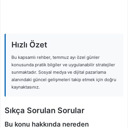
L
o
a
Hızlı Özet
d
i
Bu kapsamlı rehber, temmuz ayı özel günler
n
konusunda pratik bilgiler ve uygulanabilir stratejiler
g
sunmaktadır. Sosyal medya ve dijital pazarlama
…
alanındaki güncel gelişmeleri takip etmek için doğru
kaynaktasınız.
Sıkça Sorulan Sorular
Bu konu hakkında nereden