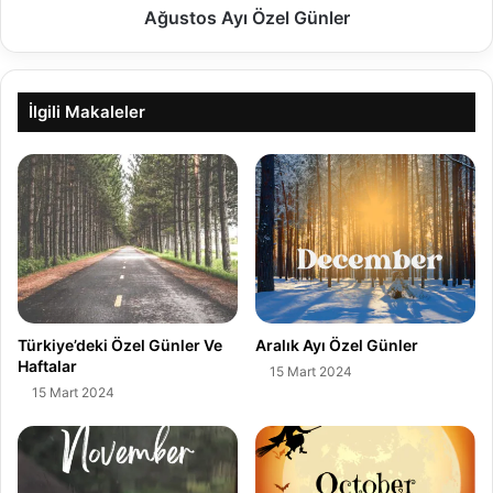
ı
Ağustos Ayı Özel Günler
Ö
z
e
l
İlgili Makaleler
G
ü
n
l
e
r
Türkiye’deki Özel Günler Ve
Aralık Ayı Özel Günler
Haftalar
15 Mart 2024
15 Mart 2024