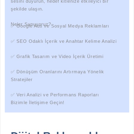
sesini duyurun, hedef kitlenize etkileyici bir
şekilde ulaşın.
Neler Sunuyoruz?
✅ Google Ads ve Sosyal Medya Reklamları
✅ SEO Odaklı İçerik ve Anahtar Kelime Analizi
✅ Grafik Tasarım ve Video İçerik Üretimi
✅ Dönüşüm Oranlarını Artırmaya Yönelik
Stratejiler
✅ Veri Analizi ve Performans Raporları
Bizimle İletişime Geçin!