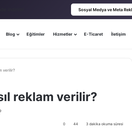
de indirim!
Sosyal Medya ve Meta Rek
Blog
Eğitimler
Hizmetler
E-Ticaret
İletişim
 verilir?
l reklam verilir?
?
0
44
3 dakika okuma süresi