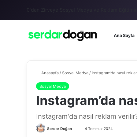
0'dan Zirveye Sosyal Medya ve Reklam Eğitimin
Ana Sayfa
Anasayfa
/
Sosyal Medya
/
Instagram’da nasıl reklam
Sosyal Medya
Instagram’da nası
Instagram'da nasıl reklam verilir
Serdar Doğan
4 Temmuz 2024