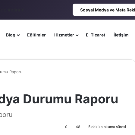
de indirim!
Sosyal Medya ve Meta Rek
Blog
Eğitimler
Hizmetler
E-Ticaret
İletişim
rumu Raporu
dya Durumu Raporu
poru
0
48
5 dakika okuma süresi