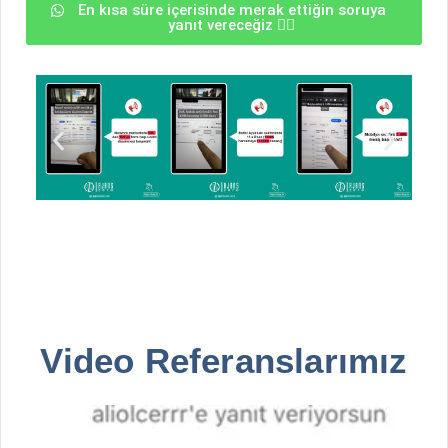
En kısa süre içerisinde merak ettiğin soruya
yanıt vereceğiz 👇🏻
Video Referanslarımız