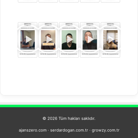
© 2026 Tüm hakları saklıdır.
ajanszero.com
·
serdardogan.com.tr
·
growzy.com.tr